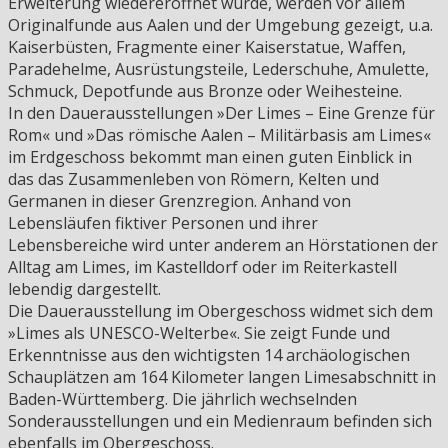
Erweiterung wiedereröffnet wurde, werden vor allem
Originalfunde aus Aalen und der Umgebung gezeigt, u.a.
Kaiserbüsten, Fragmente einer Kaiserstatue, Waffen,
Paradehelme, Ausrüstungsteile, Lederschuhe, Amulette,
Schmuck, Depotfunde aus Bronze oder Weihesteine.
In den Dauerausstellungen »Der Limes – Eine Grenze für
Rom« und »Das römische Aalen – Militärbasis am Limes«
im Erdgeschoss bekommt man einen guten Einblick in
das das Zusammenleben von Römern, Kelten und
Germanen in dieser Grenzregion. Anhand von
Lebensläufen fiktiver Personen und ihrer
Lebensbereiche wird unter anderem an Hörstationen der
Alltag am Limes, im Kastelldorf oder im Reiterkastell
lebendig dargestellt.
Die Dauerausstellung im Obergeschoss widmet sich dem
»Limes als UNESCO-Welterbe«. Sie zeigt Funde und
Erkenntnisse aus den wichtigsten 14 archäologischen
Schauplätzen am 164 Kilometer langen Limesabschnitt in
Baden-Württemberg. Die jährlich wechselnden
Sonderausstellungen und ein Medienraum befinden sich
ebenfalls im Obergeschoss.