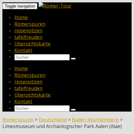
Toggle navigation
Home
Römerspuren
reisenotizen
tafelfreuden
Übersichtskarte
Kontakt
Home
Römerspuren
reisenotizen
tafelfreuden
Übersichtskarte
Kontakt
Römerspuren
>
Deutschland
>
Baden-Württemberg
>
Limesmuseum und Archäologischer Park Aalen (Alae)