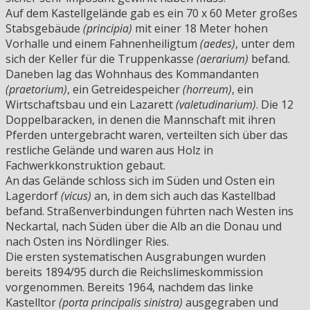
Auf dem Kastellgelände gab es ein 70 x 60 Meter großes
Stabsgebäude
(principia)
mit einer 18 Meter hohen
Vorhalle und einem Fahnenheiligtum
(aedes)
, unter dem
sich der Keller für die Truppenkasse
(aerarium)
befand.
Daneben lag das Wohnhaus des Kommandanten
(praetorium)
, ein Getreidespeicher
(horreum)
, ein
Wirtschaftsbau und ein Lazarett
(valetudinarium)
. Die 12
Doppelbaracken, in denen die Mannschaft mit ihren
Pferden untergebracht waren, verteilten sich über das
restliche Gelände und waren aus Holz in
Fachwerkkonstruktion gebaut.
An das Gelände schloss sich im Süden und Osten ein
Lagerdorf
(vicus)
an, in dem sich auch das Kastellbad
befand. Straßenverbindungen führten nach Westen ins
Neckartal, nach Süden über die Alb an die Donau und
nach Osten ins Nördlinger Ries.
Die ersten systematischen Ausgrabungen wurden
bereits 1894/95 durch die Reichslimeskommission
vorgenommen. Bereits 1964, nachdem das linke
Kastelltor
(porta principalis sinistra)
ausgegraben und