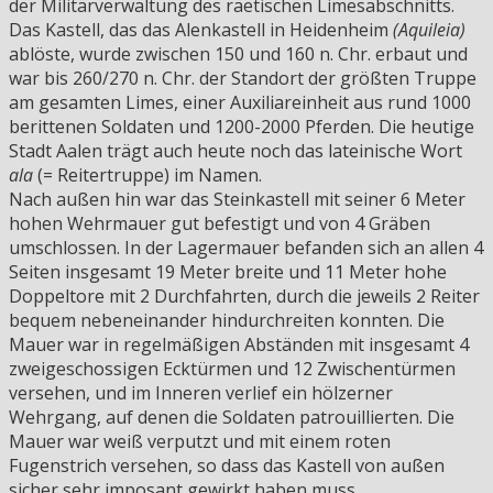
der Militärverwaltung des raetischen Limesabschnitts.
Das Kastell, das das Alenkastell in Heidenheim
(Aquileia)
ablöste, wurde zwischen 150 und 160 n. Chr. erbaut und
war bis 260/270 n. Chr. der Standort der größten Truppe
am gesamten Limes, einer Auxiliareinheit aus rund 1000
berittenen Soldaten und 1200-2000 Pferden. Die heutige
Stadt Aalen trägt auch heute noch das lateinische Wort
ala
(= Reitertruppe) im Namen.
Nach außen hin war das Steinkastell mit seiner 6 Meter
hohen Wehrmauer gut befestigt und von 4 Gräben
umschlossen. In der Lagermauer befanden sich an allen 4
Seiten insgesamt 19 Meter breite und 11 Meter hohe
Doppeltore mit 2 Durchfahrten, durch die jeweils 2 Reiter
bequem nebeneinander hindurchreiten konnten. Die
Mauer war in regelmäßigen Abständen mit insgesamt 4
zweigeschossigen Ecktürmen und 12 Zwischentürmen
versehen, und im Inneren verlief ein hölzerner
Wehrgang, auf denen die Soldaten patrouillierten. Die
Mauer war weiß verputzt und mit einem roten
Fugenstrich versehen, so dass das Kastell von außen
sicher sehr imposant gewirkt haben muss.