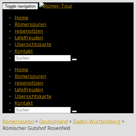
Toggle navigation
Home
Römerspuren
reisenotizen
tafelfreuden
Übersichtskarte
Kontakt
Home
Römerspuren
reisenotizen
tafelfreuden
Übersichtskarte
Kontakt
Römerspuren
>
Deutschland
>
Baden-Württemberg
>
Römischer Gutshof Rosenfeld