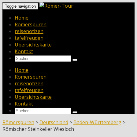
Toggle navigation
Home
Römerspuren
reisenotizen
tafelfreuden
Übersichtskarte
Kontakt
Home
Römerspuren
reisenotizen
tafelfreuden
Übersichtskarte
Kontakt
Römerspuren
>
Deutschland
>
Baden-Württemberg
>
Römischer Steinkeller Wiesloch