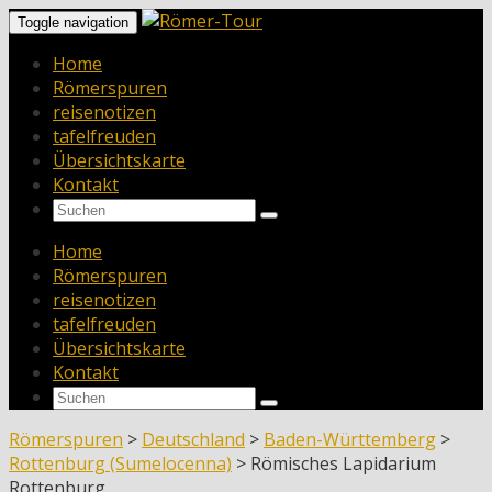
Toggle navigation
Home
Römerspuren
reisenotizen
tafelfreuden
Übersichtskarte
Kontakt
Home
Römerspuren
reisenotizen
tafelfreuden
Übersichtskarte
Kontakt
Römerspuren
>
Deutschland
>
Baden-Württemberg
>
Rottenburg (Sumelocenna)
>
Römisches Lapidarium
Rottenburg