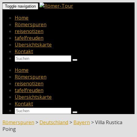
Toggle navigation
Home
Römerspuren
reisenotizen
tafelfreuden
Übersichtskarte
Kontakt
Home
Römerspuren
reisenotizen
tafelfreuden
Übersichtskarte
Kontakt
Römerspuren
>
Deutschland
>
Bayern
>
Villa Rustica
Poing