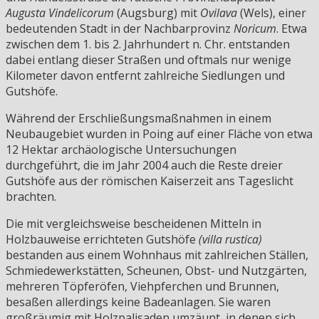
Augusta Vindelicorum
(Augsburg) mit
Ovilava
(Wels), einer
bedeutenden Stadt in der Nachbarprovinz
Noricum
. Etwa
zwischen dem 1. bis 2. Jahrhundert n. Chr. entstanden
dabei entlang dieser Straßen und oftmals nur wenige
Kilometer davon entfernt zahlreiche Siedlungen und
Gutshöfe.
Während der Erschließungsmaßnahmen in einem
Neubaugebiet wurden in Poing auf einer Fläche von etwa
12 Hektar archäologische Untersuchungen
durchgeführt, die im Jahr 2004 auch die Reste dreier
Gutshöfe aus der römischen Kaiserzeit ans Tageslicht
brachten.
Die mit vergleichsweise bescheidenen Mitteln in
Holzbauweise errichteten Gutshöfe
(villa rustica)
bestanden aus einem Wohnhaus mit zahlreichen Ställen,
Schmiedewerkstätten, Scheunen, Obst- und Nutzgärten,
mehreren Töpferöfen, Viehpferchen und Brunnen,
besaßen allerdings keine Badeanlagen. Sie waren
großräumig mit Holzpalisaden umzäunt, in denen sich