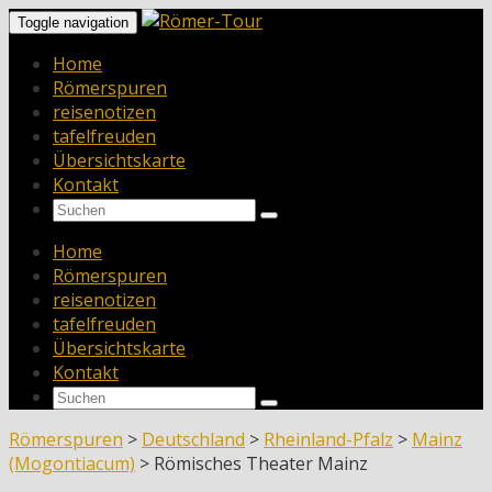
Toggle navigation
Home
Römerspuren
reisenotizen
tafelfreuden
Übersichtskarte
Kontakt
Home
Römerspuren
reisenotizen
tafelfreuden
Übersichtskarte
Kontakt
Römerspuren
>
Deutschland
>
Rheinland-Pfalz
>
Mainz
(Mogontiacum)
>
Römisches Theater Mainz