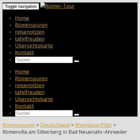
Toggle navigation
Home
Römerspuren
reisenotizen
tafelfreuden
Übersichtskarte
Kontakt
Home
Römerspuren
reisenotizen
tafelfreuden
Übersichtskarte
Kontakt
Römerspuren
>
Deutschland
>
Rheinland-Pfalz
>
Römervilla am Silberberg in Bad Neuenahr-Ahrweiler