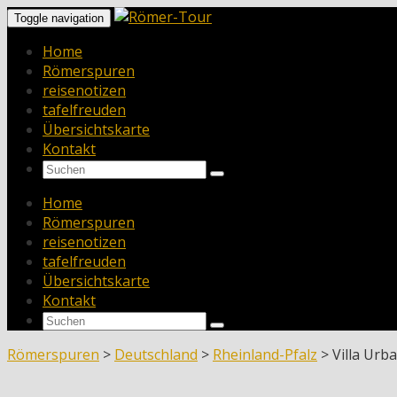
Toggle navigation
Home
Römerspuren
reisenotizen
tafelfreuden
Übersichtskarte
Kontakt
Home
Römerspuren
reisenotizen
tafelfreuden
Übersichtskarte
Kontakt
Römerspuren
>
Deutschland
>
Rheinland-Pfalz
>
Villa Urb