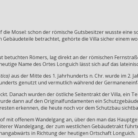
f die Mosel: schon der römische Gutsbesitzer wusste eine 
 Gebäudeteile betrachtet, gehörte die Villa sicher einem 
gut betuchten Römers, lag direkt an der römischen Fernstraße
heutige Name des Ortes Longuich lässt sich auf das lateini
stica)
aus der Mitte des 1. Jahrhunderts n. Chr. wurde im 2. J
hrhunderts genutzt und vermutlich während der Germaneneinfä
ckt. Danach wurden der östliche Seitentrakt der Villa, ei
urde dann auf den Originalfundamenten ein Schutzgebäude
sten erkennen, die heute noch vor dem Schutzbau sichtbar
nhof mit offenem Wandelgang an, über den man das Hauptge
terer Wandelgang, der zum westlichen Gebäudetrakt führte. 
hangabwärts in Richtung der heutigen Ortschaft Longuich.