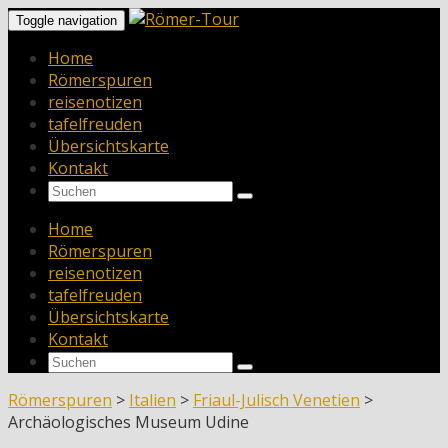
Toggle navigation
Home
Römerspuren
reisenotizen
tafelfreuden
Übersichtskarte
Kontakt
Home
Römerspuren
reisenotizen
tafelfreuden
Übersichtskarte
Kontakt
Römerspuren
>
Italien
>
Friaul-Julisch Venetien
>
Archäologisches Museum Udine