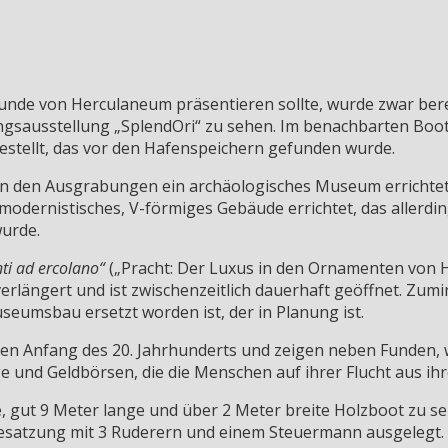
nde von Herculaneum präsentieren sollte, wurde zwar bereit
nungsausstellung „SplendOri“ zu sehen. Im benachbarten Boo
stellt, das vor den Hafenspeichern gefunden wurde.
en den Ausgrabungen ein archäologisches Museum errichte
 modernistisches, V-förmiges Gebäude errichtet, das alle
wurde.
nti ad ercolano“
(„Pracht: Der Luxus in den Ornamenten von H
längert und ist zwischenzeitlich dauerhaft geöffnet. Zumi
umsbau ersetzt worden ist, der in Planung ist.
en Anfang des 20. Jahrhunderts und zeigen neben Funden, 
 und Geldbörsen, die die Menschen auf ihrer Flucht aus ihr
te, gut 9 Meter lange und über 2 Meter breite Holzboot zu 
esatzung mit 3 Ruderern und einem Steuermann ausgelegt. 