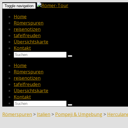
Toggle navigation
Home
Römerspuren
reisenotizen
tafelfreuden
Übersichtskarte
Kontakt
Home
Römerspuren
reisenotizen
tafelfreuden
Übersichtskarte
Kontakt
Römerspuren
>
Italien
>
Pompeji & Umgebung
>
Hercula