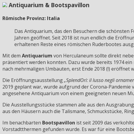
Antiquarium & Bootspavillon
Römische Provinz: Italia
Das Antiquarium, das den Besuchern die schönsten Fu
Jahren geöffnet. Seit 2018 ist nun endlich die Eröff
erhaltenen Reste eines römischen Ruderbootes ausge
Mit dem
Antiquarium
von Herculaneum sollte direkt neb
präsentiert werden konnten. Dazu wurde bereits 1974 ein
nach mehrmaligen Umbauten, erst Ende 2018 (!) eröffnet 
Die Eröffnungsausstellung
„SplendOri: il lusso negli orname
2019 geplant war, wurde aufgrund der Corona-Pandemie ver
angesehene Antiquarium von einem geeigneten neuen Muse
Die Ausstellungsstücke stammen alle aus den Ausgrabung
aus den Häusern auch die Talismane, Schmuckstücke, Ringe
Im benachbarten
Bootspavillon
ist seit 2009 das verkohl
Vorstadtthermen gefunden wurde. Es war für eine Bootsb