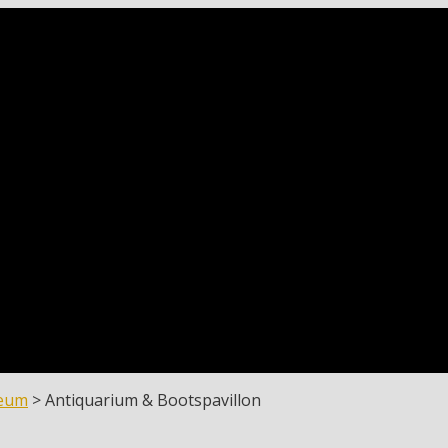
neum
>
Antiquarium & Bootspavillon