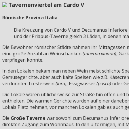
Tavernenviertel am Cardo V
Römische Provinz: Italia
Die Kreuzung von Cardo V und Decumanus Inferiore w
und der Priapus-Taverne gleich 3 Läden, in denen m
Die Bewohner römischer Städte nahmen ihr Mittagessen me
eine große Anzahl an Weinschänken
(taberna vinaria)
, Gar
verpflegen konnte.
In den Lokalen bekam man neben Wein meist schlichte Spei
Gemüsegerichte, aber auch kalte Speisen wie z.B. Käsecr
verdünnter Tresterwein
(lora)
, Essigwasser
(posca)
oder G
Die Lokale waren üblicherweise zur Straße hin offen un
enthielten. Die warmen Gerichte wurden auf einer danebe
Lokals Platz nehmen, vor manchen Lokalen gab es auch ge
Die
Große Taverne
war sowohl zum Decumanus Inferiore a
direkten Zugang zum Wohnhaus. In den u-förmigen, mit 