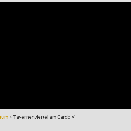
neum
>
Tavernenviertel am Cardo V