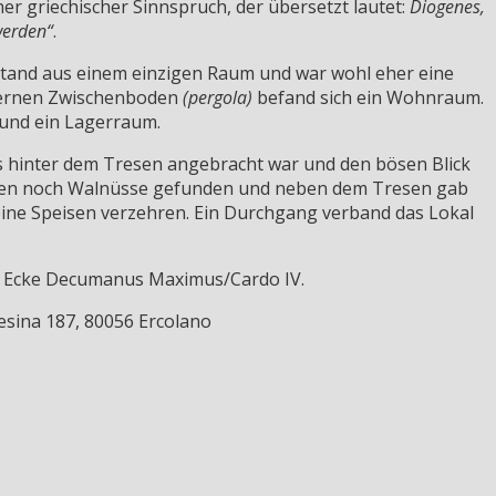
her griechischer Sinnspruch, der übersetzt lautet:
Diogenes,
werden“
.
estand aus einem einzigen Raum und war wohl eher eine
zernen Zwischenboden
(pergola)
befand sich ein Wohnraum.
 und ein Lagerraum.
as hinter dem Tresen angebracht war und den bösen Blick
gen noch Walnüsse gefunden und neben dem Tresen gab
eine Speisen verzehren. Ein Durchgang verband das Lokal
r Ecke Decumanus Maximus/Cardo IV.
esina 187, 80056 Ercolano