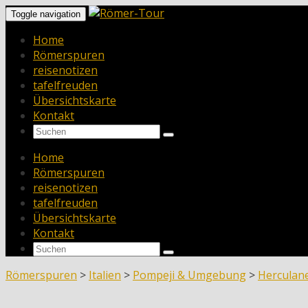
Toggle navigation
Home
Römerspuren
reisenotizen
tafelfreuden
Übersichtskarte
Kontakt
Home
Römerspuren
reisenotizen
tafelfreuden
Übersichtskarte
Kontakt
Römerspuren
>
Italien
>
Pompeji & Umgebung
>
Hercula