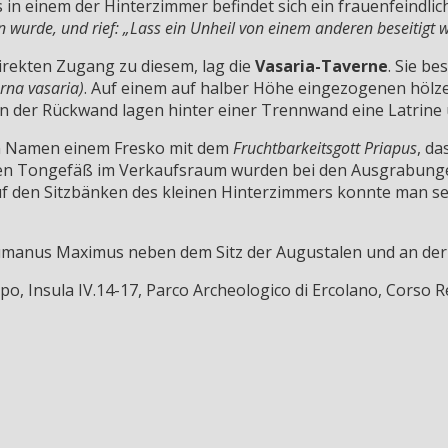
 in einem der Hinterzimmer befindet sich ein frauenfeindlic
en wurde, und rief: „Lass ein Unheil von einem anderen beseitigt 
rekten Zugang zu diesem, lag die
Vasaria-Taverne
. Sie b
rna vasaria)
. Auf einem auf halber Höhe eingezogenen höl
n der Rückwand lagen hinter einer Trennwand eine Latrine
n Namen einem Fresko mit dem
Fruchtbarkeitsgott Priapus
, d
enen Tongefäß im Verkaufsraum wurden bei den Ausgrabun
Auf den Sitzbänken des kleinen Hinterzimmers konnte man s
cumanus Maximus neben dem Sitz der Augustalen und an de
, Insula IV.14-17, Parco Archeologico di Ercolano, Corso R