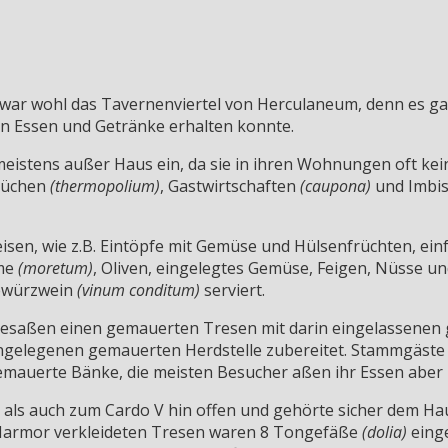
ar wohl das Tavernenviertel von Herculaneum, denn es gab
an Essen und Getränke erhalten konnte.
istens außer Haus ein, da sie in ihren Wohnungen oft kein
küchen
(thermopolium)
, Gastwirtschaften
(caupona)
und Imbis
sen, wie z.B. Eintöpfe mit Gemüse und Hülsenfrüchten, ein
eme
(moretum)
, Oliven, eingelegtes Gemüse, Feigen, Nüsse u
ewürzwein
(vinum conditum)
serviert.
d besaßen einen gemauerten Tresen mit darin eingelassen
ngelegenen gemauerten Herdstelle zubereitet. Stammgäste 
mauerte Bänke, die meisten Besucher aßen ihr Essen aber 
ls auch zum Cardo V hin offen und gehörte sicher dem Hau
Marmor verkleideten Tresen waren 8 Tongefäße
(dolia)
einge