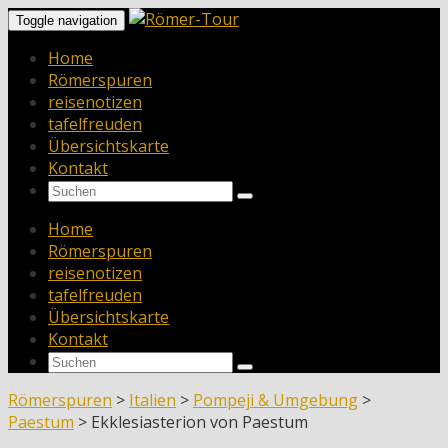
Toggle navigation
Home
Römerspuren
reisenotizen
tafelfreuden
Übersichtskarte
Kontakt
Home
Römerspuren
reisenotizen
tafelfreuden
Übersichtskarte
Kontakt
Römerspuren
>
Italien
>
Pompeji & Umgebung
>
Paestum
>
Ekklesiasterion von Paestum