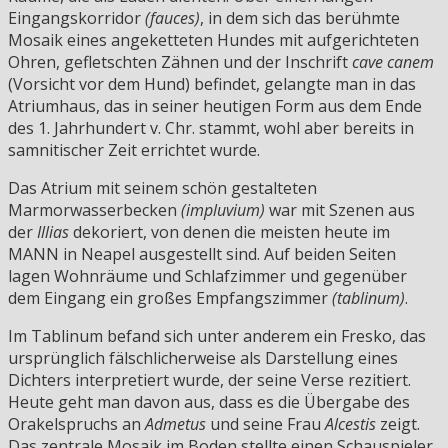
Eingangskorridor
(fauces)
, in dem sich das berühmte
Mosaik eines angeketteten Hundes mit aufgerichteten
Ohren, gefletschten Zähnen und der Inschrift
cave canem
(Vorsicht vor dem Hund) befindet, gelangte man in das
Atriumhaus, das in seiner heutigen Form aus dem Ende
des 1. Jahrhundert v. Chr. stammt, wohl aber bereits in
samnitischer Zeit errichtet wurde.
Das Atrium mit seinem schön gestalteten
Marmorwasserbecken
(impluvium)
war mit Szenen aus
der
Illias
dekoriert, von denen die meisten heute im
MANN in Neapel ausgestellt sind. Auf beiden Seiten
lagen Wohnräume und Schlafzimmer und gegenüber
dem Eingang ein großes Empfangszimmer
(tablinum)
.
Im Tablinum befand sich unter anderem ein Fresko, das
ursprünglich fälschlicherweise als Darstellung eines
Dichters interpretiert wurde, der seine Verse rezitiert.
Heute geht man davon aus, dass es die Übergabe des
Orakelspruchs an
Admetus
und seine Frau
Alcestis
zeigt.
Das zentrale Mosaik im Boden stellte einen Schauspieler