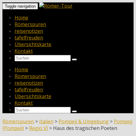
Toggle navigation
Home
Römerspuren
reisenotizen
tafelfreuden
Übersichtskarte
Kontakt
Home
Römerspuren
reisenotizen
tafelfreuden
Übersichtskarte
Kontakt
Römerspuren
>
Italien
>
Pompeji & Umgebung
>
Pompeji
(Pompeii)
>
Regio VI
>
Haus des tragischen Poeten