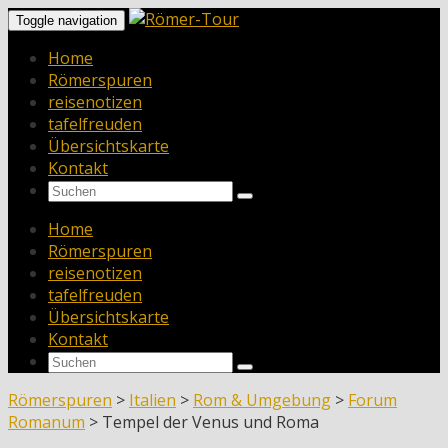
Toggle navigation
Home
Römerspuren
reisenotizen
tafelfreuden
Übersichtskarte
Kontakt
Home
Römerspuren
reisenotizen
tafelfreuden
Übersichtskarte
Kontakt
Römerspuren
>
Italien
>
Rom & Umgebung
>
Forum
Romanum
>
Tempel der Venus und Roma