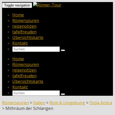
Toggle navigation
Home
Römerspuren
reisenotizen
tafelfreuden
Übersichtskarte
Kontakt
Home
Römerspuren
reisenotizen
tafelfreuden
Übersichtskarte
Kontakt
Römerspuren
>
Italien
>
Rom & Umgebung
>
Ostia Antica
>
Mithräum der Schlangen