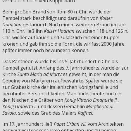
vermutlich noch kein Kuppeldach.
Beim großen Brand von Rom 80 n. Chr. wurde der
Tempel stark beschädigt und daraufhin von
Kaiser
Domitian
restauriert. Nach einem weiteren Brand im Jahr
110 n. Chr. ließ ihn
Kaiser Hadrian
zwischen 118 und 125 n.
Chr. wieder aufbauen und zusätzlich mit einer Kuppel
krönen und gab ihm so die Form, die wir fast 2000 Jahre
später immer noch bewundern können.
Das Pantheon wurde bis ins 5. Jahrhundert n Chr. als
Tempel genutzt. Anfang des 7. Jahrhunderts wurde er zur
Kirche
Santa Maria ad Martyres
geweiht, in der man die
Gebeine von Märtyrern aufbewahrte. Später wurde sie
zur Grabeskirche der italienischen Königsfamilie und
berühmter Persönlichkeiten. Man findet heute noch in
den Nischen die Gräber von
König Vittorio Emanuele II.,
König Umberto I.
und dessen Gemahlin
Margherita di
Savoia
, sowie das Grab des Malers
Raffael
.
Im 17. Jahrhundert ließ
Papst Urban VII.
vom Architekten
Bernini
zwei Glockentürme entwerfen und zu beiden