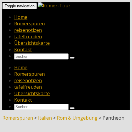
Toggle navigation
Home
Römerspuren
reisenotizen
tafelfreuden
Übersichtskarte
Kontakt
Home
Römerspuren
reisenotizen
tafelfreuden
Übersichtskarte
Kontakt
Römerspuren
>
Italien
>
Rom & Umgebung
>
Pantheon