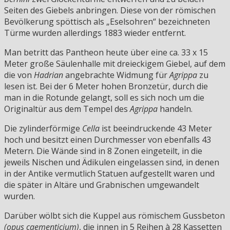
Seiten des Giebels anbringen. Diese von der römischen
Bevölkerung spöttisch als „Eselsohren“ bezeichneten
Türme wurden allerdings 1883 wieder entfernt.
Man betritt das Pantheon heute über eine ca. 33 x 15
Meter große Säulenhalle mit dreieckigem Giebel, auf dem
die von
Hadrian
angebrachte Widmung für
Agrippa
zu
lesen ist. Bei der 6 Meter hohen Bronzetür, durch die
man in die Rotunde gelangt, soll es sich noch um die
Originaltür aus dem Tempel des
Agrippa
handeln.
Die zylinderförmige
Cella
ist beeindruckende 43 Meter
hoch und besitzt einen Durchmesser von ebenfalls 43
Metern. Die Wände sind in 8 Zonen eingeteilt, in die
jeweils Nischen und Ädikulen eingelassen sind, in denen
in der Antike vermutlich Statuen aufgestellt waren und
die später in Altäre und Grabnischen umgewandelt
wurden.
Darüber wölbt sich die Kuppel aus römischem Gussbeton
(opus caementicium)
, die innen in 5 Reihen à 28 Kassetten