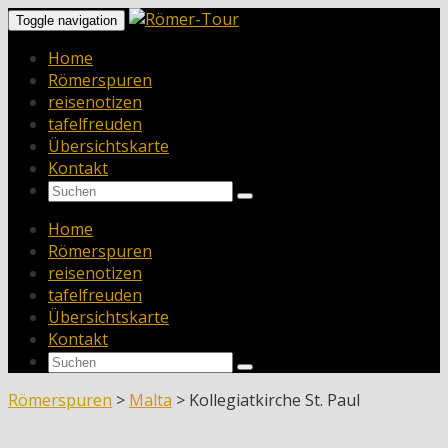
Toggle navigation
Home
Römerspuren
reisenotizen
tafelfreuden
Übersichtskarte
Kontakt
Home
Römerspuren
reisenotizen
tafelfreuden
Übersichtskarte
Kontakt
Römerspuren
>
Malta
>
Kollegiatkirche St. Paul