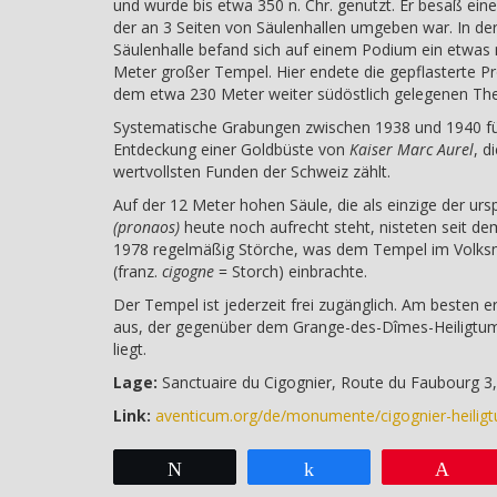
und wurde bis etwa 350 n. Chr. genutzt. Er besaß ein
der an 3 Seiten von Säulenhallen umgeben war. In der
Säulenhalle befand sich auf einem Podium ein etwas 
Meter großer Tempel. Hier endete die gepflasterte P
dem etwa 230 Meter weiter südöstlich gelegenen Thea
Systematische Grabungen zwischen 1938 und 1940 fü
Entdeckung einer Goldbüste von
Kaiser Marc Aurel
, d
wertvollsten Funden der Schweiz zählt.
Auf der 12 Meter hohen Säule, die als einzige der urs
(pronaos)
heute noch aufrecht steht, nisteten seit dem
1978 regelmäßig Störche, was dem Tempel im Volk
(franz.
cigogne
= Storch) einbrachte.
Der Tempel ist jederzeit frei zugänglich. Am besten 
aus, der gegenüber dem Grange-des-Dîmes-Heiligtu
liegt.
Lage:
Sanctuaire du Cigognier, Route du Faubourg 3
Link:
aventicum.org/de/monumente/cigognier-heilig
Twittern
Teilen
Pin