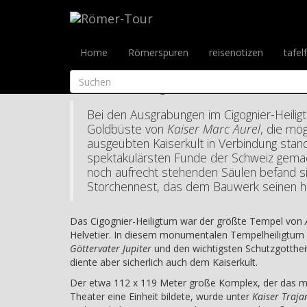
Römerspuren
>
Schweiz
>
Avenches (Aventicum)
>
Ci
Cigognier-Heiligt
Home
Römerspuren
reisenotizen
tafel
Römische Provinz: Germania Superior
Das muss man gesehen haben!
Bei den Ausgrabungen im Cigognier-Heilig
Goldbüste von
Kaiser Marc Aurel
, die mö
ausgeübten Kaiserkult in Verbindung stand
spektakulärsten Funde der Schweiz gemac
noch aufrecht stehenden Säulen befand si
Storchennest, das dem Bauwerk seinen h
Das Cigognier-Heiligtum war der größte Tempel von
Helvetier. In diesem monumentalen Tempelheiligtum
Göttervater Jupiter
und den wichtigsten Schutzgottheit
diente aber sicherlich auch dem Kaiserkult.
Der etwa 112 x 119 Meter große Komplex, der das 
Theater eine Einheit bildete, wurde unter
Kaiser Traja