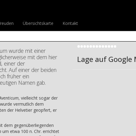
gognier-Heiligtum
um
Drucke diesen Be
freuden
Übersichtskarte
Kontakt
Bild-Galerie
tum wurde mit einer
glicherweise mit dem hier
Lage auf Google
, einer der
ht. Auf einer der beiden
ch früher ein
eutigen Namen gab.
Aventicum
, vielleicht sogar der
 wurde vermutlich dem
en der Helvetier geopfert, er
mit dem gegenüberliegenden
n
um etwa 100 n. Chr. errichtet