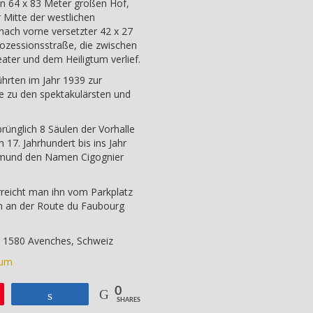
en 64 x 83 Meter großen Hof,
 Mitte der westlichen
nach vorne versetzter 42 x 27
rozessionsstraße, die zwischen
ter und dem Heiligtum verlief.
hrten im Jahr 1939 zur
ie zu den spektakulärsten und
prünglich 8 Säulen der Vorhalle
 17. Jahrhundert bis ins Jahr
smund den Namen Cigognier
erreicht man ihn vom Parkplatz
m an der Route du Faubourg
, 1580 Avenches, Schweiz
tum
0
Teilen
SHARES