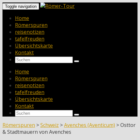
Toggle navigation
Home
Römerspuren
reisenotizen
tafelfreuden
Übersichtskarte
Kontakt
Home
Römerspuren
reisenotizen
tafelfreuden
Übersichtskarte
Kontakt
Römerspuren
>
Schweiz
>
Avenches (Aventicum)
>
Osttor
& Stadtmauern von Avenches