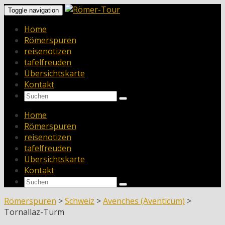
Toggle navigation
Home
Römerspuren
reisenotizen
tafelfreuden
Übersichtskarte
Kontakt
Home
Römerspuren
reisenotizen
tafelfreuden
Übersichtskarte
Kontakt
Römerspuren
>
Schweiz
>
Avenches (Aventicum)
>
Tornallaz-Turm