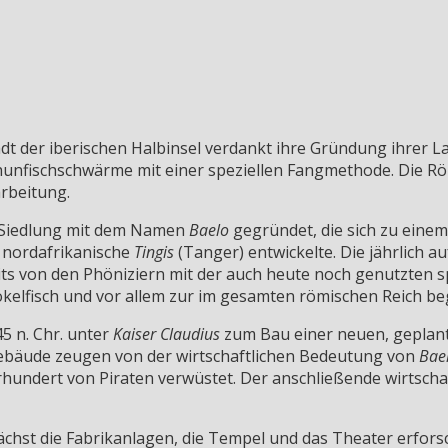
t der iberischen Halbinsel verdankt ihre Gründung ihrer La
n Thunfischschwärme mit einer speziellen Fangmethode. Die 
arbeitung.
ne Siedlung mit dem Namen
Baelo
gegründet, die sich zu eine
 nordafrikanische
Tingis
(Tanger) entwickelte. Die jährlich a
ts von den Phöniziern mit der auch heute noch genutzten 
kelfisch und vor allem zur im gesamten römischen Reich b
5 n. Chr. unter
Kaiser Claudius
zum Bau einer neuen, geplant
 Gebäude zeugen von der wirtschaftlichen Bedeutung von
Bae
hrhundert von Piraten verwüstet. Der anschließende wirtscha
chst die Fabrikanlagen, die Tempel und das Theater erfor