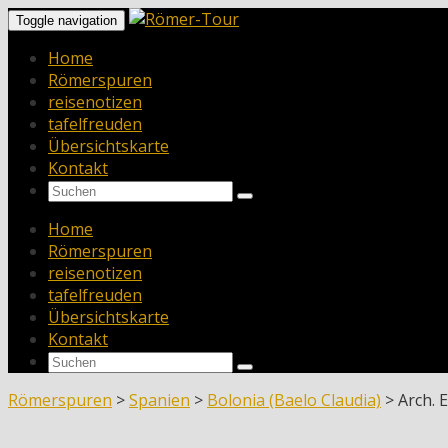
Toggle navigation
Home
Römerspuren
reisenotizen
tafelfreuden
Übersichtskarte
Kontakt
Home
Römerspuren
reisenotizen
tafelfreuden
Übersichtskarte
Kontakt
Römerspuren
>
Spanien
>
Bolonia (Baelo Claudia)
>
Arch. 