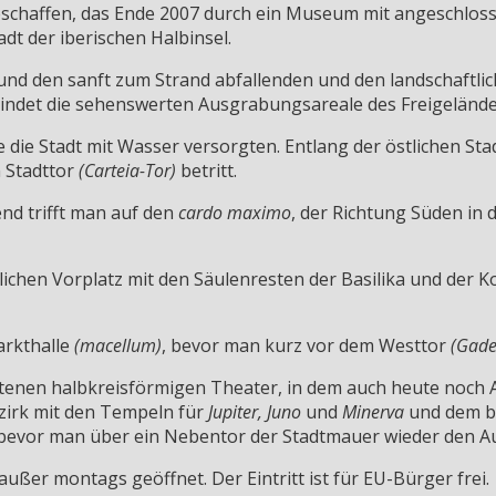
schaffen, das Ende 2007 durch ein Museum mit angeschlo
dt der iberischen Halbinsel.
und den sanft zum Strand abfallenden und den landschaftlic
indet die sehenswerten Ausgrabungsareale des Freigelände
e die Stadt mit Wasser versorgten. Entlang der östlichen S
n Stadttor
(Carteia-Tor)
betritt.
nd trifft man auf den
cardo maximo
, der Richtung Süden in
ichen Vorplatz mit den Säulenresten der Basilika und der Ko
arkthalle
(macellum)
, bevor man kurz vor dem Westtor
(Gade
tenen halbkreisförmigen Theater, in dem auch heute noch A
zirk mit den Tempeln für
Jupiter, Juno
und
Minerva
und dem be
bevor man über ein Nebentor der Stadtmauer wieder den Au
 außer montags geöffnet. Der Eintritt ist für EU-Bürger frei.