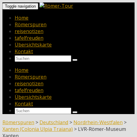
Toggle navigation
Home
Römerspuren
reisenotizen
tafelfreuden
Übersichtskarte
Kontakt
Home
Römerspuren
reisenotizen
tafelfreuden
Übersichtskarte
Kontakt
Römerspuren
>
Deutschland
>
Nordrhein-Westfalen
>
Xanten (Colonia Ulpia Traiana)
>
LVR-Römer-Museum
Xanten