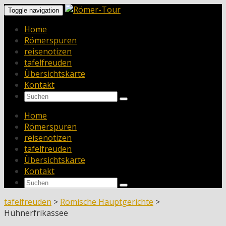
Toggle navigation
Home
Römerspuren
reisenotizen
tafelfreuden
Übersichtskarte
Kontakt
Home
Römerspuren
reisenotizen
tafelfreuden
Übersichtskarte
Kontakt
tafelfreuden
>
Römische Hauptgerichte
>
Hühnerfrikassee