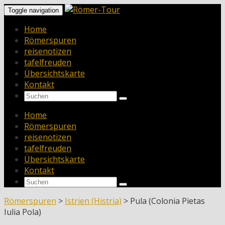
Toggle navigation
Home
Römerspuren
reisenotizen
tafelfreuden
Übersichtskarte
Kontakt
Home
Römerspuren
reisenotizen
tafelfreuden
Übersichtskarte
Kontakt
Römerspuren
>
Istrien (Histria)
>
Pula (Colonia Pietas
Iulia Pola)